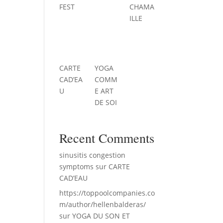
FEST
CHAMA
ILLE
CARTE
YOGA
CAD’EA
COMM
U
E ART
DE SOI
Recent Comments
sinusitis congestion
symptoms
sur
CARTE
CAD’EAU
https://toppoolcompanies.co
m/author/hellenbalderas/
sur
YOGA DU SON ET